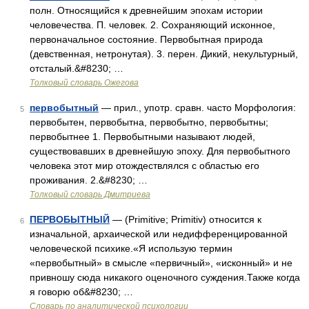
полн. Относящийся к древнейшим эпохам истории
человечества. П. человек. 2. Сохраняющий исконное,
первоначальное состояние. Первобытная природа
(девственная, нетронутая). 3. перен. Дикий, некультурный,
отсталый.&#8230; …
Толковый словарь Ожегова
первобытный
— прил., употр. сравн. часто Морфология:
5
первобытен, первобытна, первобытно, первобытны;
первобытнее 1. Первобытными называют людей,
существовавших в древнейшую эпоху. Для первобытного
человека этот мир отождествлялся с областью его
проживания. 2.&#8230; …
Толковый словарь Дмитриева
ПЕРВОБЫТНЫЙ
— (Primitive; Primitiv) относится к
6
изначальной, архаической или недифференцированной
человеческой психике.«Я использую термин
«первобытный» в смысле «первичный», «исконный» и не
привношу сюда никакого оценочного суждения.Также когда
я говорю об&#8230; …
Словарь по аналитической психологии