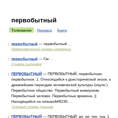
первобытный
Толкование
Перевод
Книги
первобытный
— первобытный …
1
Орфографический словарь-справочник
первобытный
— См …
2
Словарь синонимов
ПЕРВОБЫТНЫЙ
— ПЕРВОБЫТНЫЙ, первобытная,
3
первобытное. 1. Относящийся к доисторической эпохе, к
древнейшим периодам человеческой культуры (научн.).
Первобытное общество. Первобытный коммунизм.
Первобытный человек. Первобытные времена. ||
Находящийся на низших&#8230; …
Толковый словарь Ушакова
ПЕРВОБЫТНЫЙ
— ПЕРВОБЫТНЫЙ, ая, ое; тен, тна. 1.
4